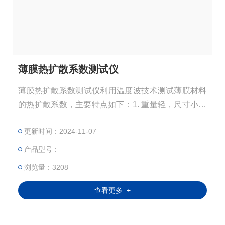
薄膜热扩散系数测试仪
薄膜热扩散系数测试仪利用温度波技术测试薄膜材料
的热扩散系数，主要特点如下：1. 重量轻，尺寸小；
2. 节能；3. 操作简单，无须经验；4. 适用于薄膜类型
更新时间：2024-11-07
样品，包括高分子材料、金属、陶瓷和液体；5. 高灵
敏度全数字锁相放大器；6. 无须前处理的快速测试方
产品型号：
法；7. 多模块功能，应用广泛。
浏览量：3208
查看更多 +