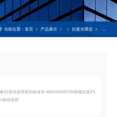
当前位置：
首页
产品展示
拉曼光谱仪
MRI M
/訊號快速滑動切換波長:488/532/633/785顯微拉曼/PL
1um取樣面積