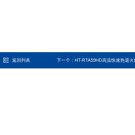
返回列表
下一个：
HT-RTA59HD高温快速热退火